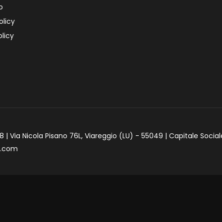
o
olicy
licy
 | Via Nicola Pisano 76L, Viareggio (LU) - 55049 | Capitale Social
e.com