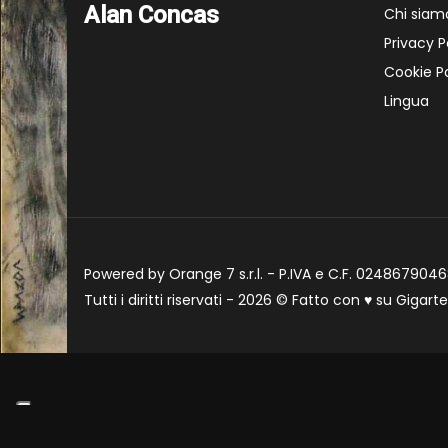
Alan Concas
Chi siam
Privacy P
Cookie Po
Lingua
Powered by Orange 7 s.r.l. - P.IVA e C.F. 02486790468
Tutti i diritti riservati - 2026 © Fatto con
♥
su
Gigart