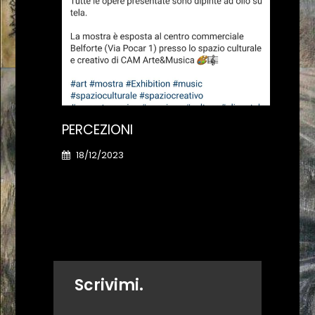
PERCEZIONI
GAL
18/12/2023
20
Scrivimi.