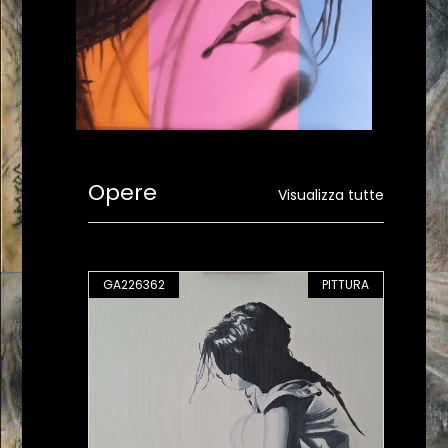
Opere
Visualizza tutte
PITTURA
GA226362
PITTURA
GA